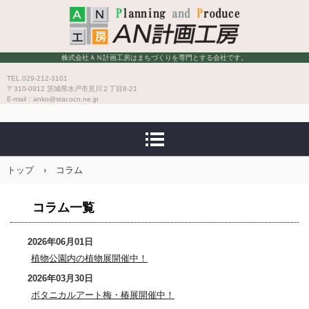
株式会社ＡＮ計画工房
株式会社ＡＮ計画工房はまちづくりを専門とする会社です。
TEL.029-212-3101
〒310-0912 茨城県水戸市見川２丁目8-21
E-mail：anko@star.ocn.ne.jp
トップ
›
コラム
コラム一覧
2026年06月01日
植物公園内の植物展開催中！
2026年03月30日
ボタニカルアート梅・椿展開催中！